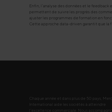
Enfin, l’analyse des données et le feedback 
permettent de suivre les progrès des commerc
ajuster les programmes de formation en fonc
Cette approche data-driven garantit que la f
Chaque année et dans plus de 50 pays, Merc
International aide les sociétés à atteindre
l’excellence commerciale. Nous accompagn