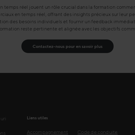
en temps réel jouent un rôle crucial dans la formation commer
iaux en temps réel, offrant des insights précieux sur leur p
tion des besoins individuels et fournir un feedback immédiat
ormation reste pertinente et alignée avec les objectifs comme
Contactez-nous pour en savoir plus
uri
Liens utiles
Accompagnement
Code de conduite
ons