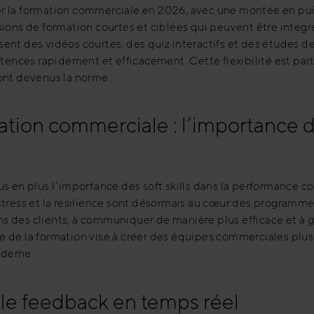
er la formation commerciale en 2026, avec une montée en pu
sions de formation courtes et ciblées qui peuvent être intég
ent des vidéos courtes, des quiz interactifs et des études d
ences rapidement et efficacement. Cette flexibilité est pa
 sont devenus la norme.
tion commerciale : l’importance d
us en plus l’importance des soft skills dans la performance
stress et la résilience sont désormais au cœur des programm
 des clients, à communiquer de manière plus efficace et à gé
e de la formation vise à créer des équipes commerciales plus
oderne.
 le feedback en temps réel