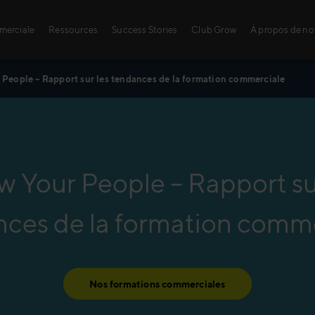
merciale
Ressources
Success Stories
Club Grow
À propos de n
People – Rapport sur les tendances de la formation commerciale
prentissage digitaux
des formations
Notre dernière 
Accédez à votr
T
individuelles
commerciales 
d
Retrouvez votre espa
 Your People – Rapport su
des webinars, annuai
Ce livre blanc s’appui
Vo
conduite auprès d’en
de
SE CONNECTER
ces de la formation comm
commerciaux issus de 
qu
le
Télécharger
pr
pr
co
Nos formations commerciales
Dé