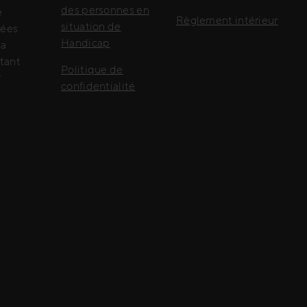
des personnes en
e
Règlement intérieur
situation de
lées
Handicap
la
ttant
Politique de
r
confidentialité