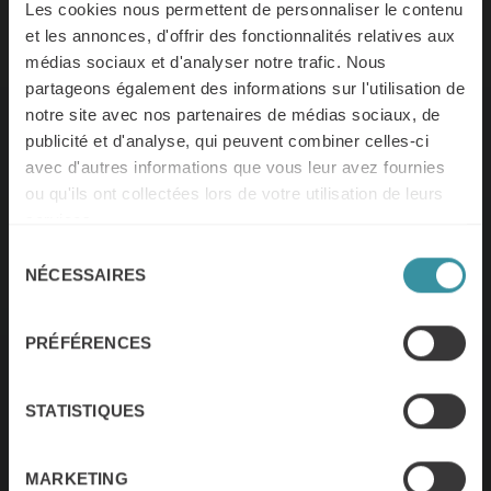
Les cookies nous permettent de personnaliser le contenu
et les annonces, d'offrir des fonctionnalités relatives aux
médias sociaux et d'analyser notre trafic. Nous
partageons également des informations sur l'utilisation de
notre site avec nos partenaires de médias sociaux, de
publicité et d'analyse, qui peuvent combiner celles-ci
avec d'autres informations que vous leur avez fournies
À propos de nous
ou qu'ils ont collectées lors de votre utilisation de leurs
services.
– Mercuri
Sélection
NÉCESSAIRES
du
consentement
International
PRÉFÉRENCES
Les collaborateurs de Mercuri
STATISTIQUES
International accompagnent vos
équipes vers l’excellence commerciale
MARKETING