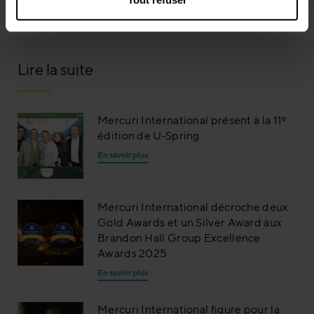
Pour en savoir plus, contactez-nous ! 
Lire la suite
Mercuri International présent à la 11ᵉ
édition de U‑Spring
En savoir plus
Mercuri International décroche deux
Gold Awards et un Silver Award aux
Brandon Hall Group Excellence
Awards 2025
En savoir plus
Mercuri International figure pour la