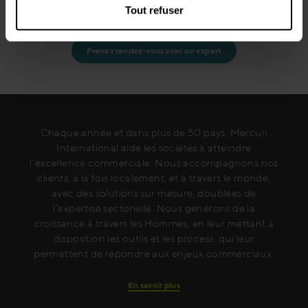
Tout refuser
Prenez rendez-vous avec un expert
Chaque année et dans plus de 50 pays, Mercuri
International aide les sociétés à atteindre
l’excellence commerciale. Nous accompagnons nos
clients, à la fois localement, et à travers le monde,
avec des solutions sur mesure, doublées de
l’expertise sectorielle. Nous générons de la
croissance à travers les Hommes, en leur mettant à
disposition les outils et les process, qui leur
permettent de répondre aux enjeux commerciaux.
En savoir plus