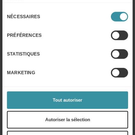
services.
ambiance de travail plus empathique et solidaire, ce qui
Sélection
peut augmenter la motivation et la fidélisation des
NÉCESSAIRES
du
employés. En somme, investir dans des formations inclusives
consentement
est non seulement une obligation morale et légale, mais
aussi un levier stratégique pour améliorer la performance
PRÉFÉRENCES
globale de l'entreprise.
Page mise à jour : juin 2026
STATISTIQUES
MARKETING
Tout autoriser
Autoriser la sélection