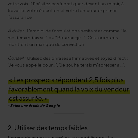
votre voix. N’hésitez pas à pratiquer devant un miroir, à
travailler votre élocution et votre ton pour exprimer
l’assurance.
À éviter :
L’emploi de formulations hésitantes comme “Je
me demandais si…” ou “Pourrais-je…”. Ces tournures
montrent un manque de conviction.
Conseil :
Utilisez des phrases affirmatives et soyez direct :
“Je vous appelle pour…”, “Je souhaiterais m’adresser à…”.
« Les prospects répondent 2,5 fois plus
favorablement quand la voix du vendeur
est assurée. »
Selon une étude de Gong.io
2. Utiliser des temps faibles
L’erreur de parler au passé ou au conditionnel.
Le