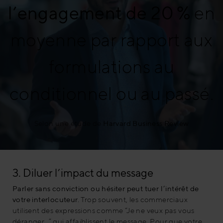
l’engagement de 20 %
en
moyenne par rapport aux
formulations au
conditionnel ou au passé.
Selon une étude de
Harvard Business Review
3. Diluer l’impact du message
Parler sans conviction ou hésiter peut tuer l’intérêt de
votre interlocuteur.
Trop souvent, les commerciaux
utilisent des expressions comme “Je ne veux pas vous
déranger…” qui affaiblissent le message. Pour que votre