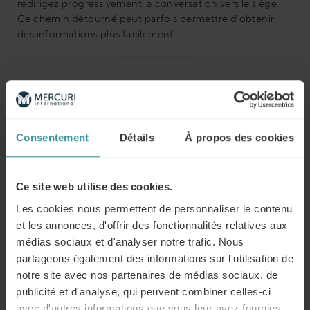
redirigez progressivement la conversation vers le siège.
Ce chemin détourné peut parfois permettre d’obtenir
des informations plus facilement.
8. Ne pas appeler hors des horaires
standards
Les horaires atypiques offrent des opportunités uniques.
Consentement
Détails
À propos des cookies
Les décideurs sont souvent plus accessibles tôt le matin
ou tard le soir, lorsque l’activité est moins intense. C’est à
ces moments-là que vous pouvez espérer tomber
Ce site web utilise des cookies.
directement sur la personne que vous cherchez.
Les cookies nous permettent de personnaliser le contenu
et les annonces, d'offrir des fonctionnalités relatives aux
À éviter :
Limiter vos appels aux heures de bureau
classiques.
médias sociaux et d'analyser notre trafic. Nous
partageons également des informations sur l'utilisation de
Conseil :
Essayez d’appeler avant 9h ou après 17h. Ces
notre site avec nos partenaires de médias sociaux, de
horaires moins conventionnels peuvent donner lieu à des
publicité et d'analyse, qui peuvent combiner celles-ci
échanges de meilleure qualité, car l’interlocuteur est
avec d'autres informations que vous leur avez fournies