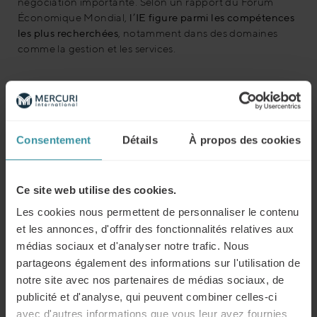
négociation importante. Selon un rapport du Forum
Économique Mondial,
l’IE figure parmi les compétences
les plus recherchées
, notamment dans des domaines
comme la gestion et les services.
Quand l’intelligence émotionnelle rencontre la
technologie
L’alliance entre
intelligence artificielle
et
émotionnelle
offre des opportunités inédites. En déléguant les tâches
Consentement
Détails
À propos des cookies
répétitives à l’IA, les professionnels peuvent se
concentrer sur des interactions humaines enrichissantes.
Par exemple, dans le secteur de la santé, l’IA peut
Ce site web utilise des cookies.
analyser des dossiers médicaux en un clin d’œil, tandis
Les cookies nous permettent de personnaliser le contenu
que les médecins se consacrent à l’accompagnement
et les annonces, d'offrir des fonctionnalités relatives aux
émotionnel des patients. Une décision rationnelle,
médias sociaux et d'analyser notre trafic. Nous
influencée par des émotions bien gérées, peut faire toute
la différence dans une entreprise.
partageons également des informations sur l'utilisation de
notre site avec nos partenaires de médias sociaux, de
publicité et d'analyse, qui peuvent combiner celles-ci
Requalification et montée en compétences : la clé de
avec d'autres informations que vous leur avez fournies
l’avenir