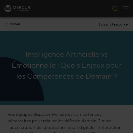
Bas
Passer au contenu
Retour
Suivant Ressource
Intelligence Artificielle vs
Émotionnelle : Quels Enjeux pour
les Compétences de Demain ?
Vos équipes disposent-elles des compétences
nécessaires pour relever les défis de demain ? Avec
l’accélération de la transformation digitale, l’interaction