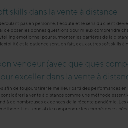
t skills dans la vente à distance
roulant pas en personne, l’écoute et le sens du client devie
tal de poser les bonnes questions pour mieux comprendre cha
telling émotionnel pour surmonter les barrières de la distanc
xibilité et la patience sont, en fait, deux autres soft skills à
on vendeur (avec quelques comp
ur exceller dans la vente à distan
fin de toujours tirer le meilleur parti des performances en l
 considérer la vente à distance comme une méthode essentie
pond à de nombreuses exigences de la récente pandémie. Le
e méthode. Il est crucial de comprendre les compétences néc