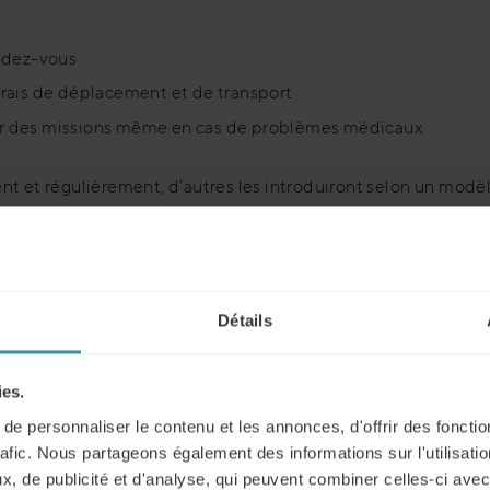
endez-vous
 frais de déplacement et de transport
uer des missions même en cas de problèmes médicaux.
t et régulièrement, d’autres les introduiront selon un modèl
 à distance est devenue un moyen essentiel de faire des affai
t les nouvelles compétences à apprendre et à mettre en œuvre
eux la vente à distance : les prin
Détails
tionnelles nécessaires
ies.
e personnaliser le contenu et les annonces, d'offrir des fonctio
rafic. Nous partageons également des informations sur l'utilisati
, de publicité et d'analyse, qui peuvent combiner celles-ci avec