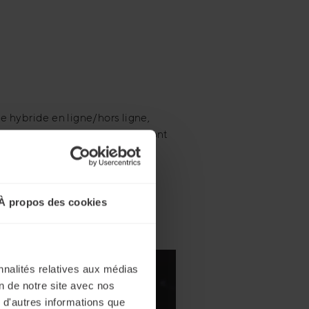
e hybride en ligne/hors ligne,
res. Découvrons donc quelles sont
 en ce qui la concerne.
cipales
À propos des cookies
nnalités relatives aux médias
on de notre site avec nos
 d'autres informations que