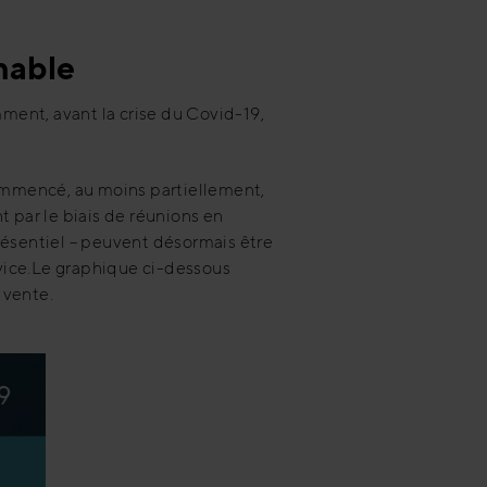
nable
ment, avant la crise du Covid-19,
mmencé, au moins partiellement,
 par le biais de réunions en
résentiel – peuvent désormais être
rvice.Le graphique ci-dessous
 vente.