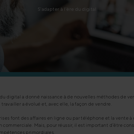
S'adapter à l'ère du digital
du digital a donné naissance à de nouvelles méthodes de vent
 travailler a évolué et, avec elle, la façon de vendre.
rises font des affaires en ligne ou par téléphone et la vente 
 commerciale. Mais, pour réussir, il est important d’être con
compétences primordiales.