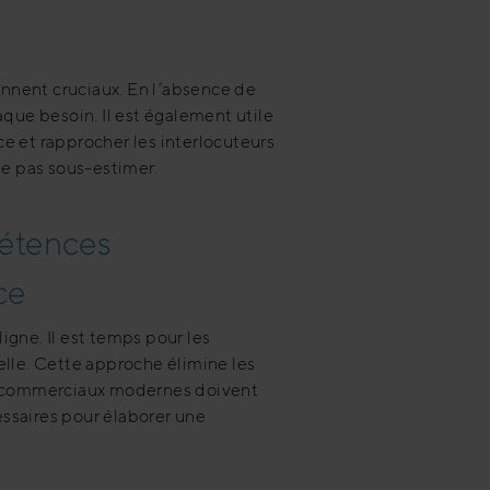
nnent cruciaux. En l’absence de
que besoin. Il est également utile
e et rapprocher les interlocuteurs
 ne pas sous-estimer.
étences
ce
igne. Il est temps pour les
lle. Cette approche élimine les
s commerciaux modernes doivent
essaires pour élaborer une