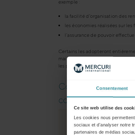
exemple :
la facilité d’organisation des r
les économies réalisées sur les
l’assurance de pouvoir effect
Certains les adopteront entièremen
mais une chose est sûre : la vente
les principales caractéristiques e
Comment gérer au mi
Consentement
compétences opéra
Ce site web utilise des cook
Les cookies nous permettent d
sociaux et d'analyser notre t
partenaires de médias sociaux