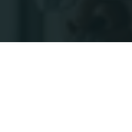
Quelques chiffres clés de
l’enquête…
591
professionnels de la vente à travers le
monde ont participé à l’enquête.