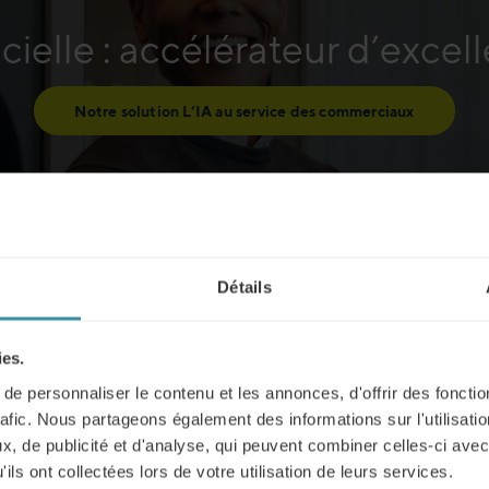
ificielle : accélérateur d’exc
Notre solution L’IA au service des commerciaux
Détails
 nombreux secteurs, et le domaine commercial ne fait pas exc
ies.
ent automatiser des tâches répétitives, mais aussi améliorer 
e personnaliser le contenu et les annonces, d'offrir des fonctio
rafic. Nous partageons également des informations sur l'utilisati
, de publicité et d'analyse, qui peuvent combiner celles-ci avec
s répétitives
ils ont collectées lors de votre utilisation de leurs services.