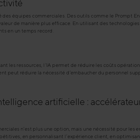
tivité
ité des équipes commerciales. Des outils comme le Prompt E
valeur de manière plus efficace. En utilisant des technolo
nts en un temps record
.
nt les ressources, l’IA permet de réduire les coûts opération
ent peut réduire la nécessité d’embaucher du personnel sup
ntelligence artificielle : accélérate
merciales n’est plus une option, mais une nécessité pour les e
titives, en personnalisant l’expérience client, en optimisant