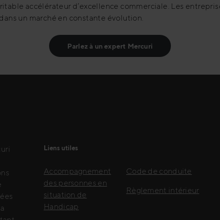
ritable accélérateur d’excellence commerciale. Les entreprise
f dans un marché en constante évolution.
Parlez à un expert Mercuri
uri
Liens utiles
Accompagnement
Code de conduite
ons
des personnes en
e
Règlement intérieur
situation de
lées
Handicap
la
ttant