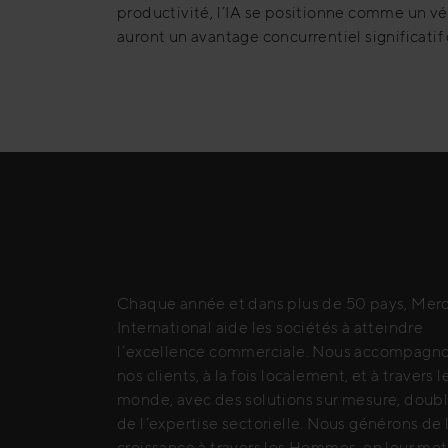
productivité, l’IA se positionne comme un vé
auront un avantage concurrentiel significati
Chaque année et dans plus de 50 pays, Merc
International aide les sociétés à atteindre
l’excellence commerciale. Nous accompagn
nos clients, à la fois localement, et à travers l
monde, avec des solutions sur mesure, doub
de l’expertise sectorielle. Nous générons de 
croissance à travers les Hommes, en leur me