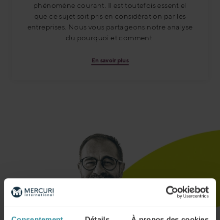
phénomène courant. Il est toutefois essentiel
que ce sujet soit pris en considération par les
entreprises. Nous vous partageons notre analyse
du pourquoi et comment.
En savoir plus
Consentement
Détails
À propos des cookies