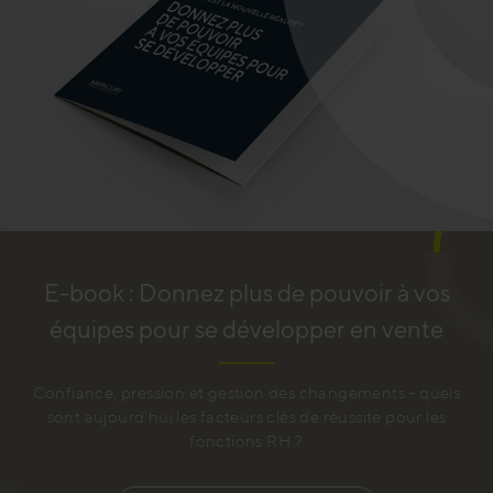
E-book : Donnez plus de pouvoir à vos
équipes pour se développer en vente
Confiance, pression et gestion des changements - quels
sont aujourd'hui les facteurs clés de réussite pour les
fonctions RH ?