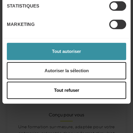
?
STATISTIQUES
Mercuri International est l'expert de l'excellence
MARKETING
commerciale, qui accompagne les entreprises dans plus de
50 pays. Nos formations en vente sont conçues sur-mesure,
en fonction de vos besoins spécifiques et nos consultants
veillent à ce que les compétences acquises par vos équipes
Tout autoriser
soient effectivement mises en œuvre sur le terrain.
Nous apportons à vos collaborateurs l'accompagnement
Autoriser la sélection
dont ils ont besoin pour se développer.
Tout refuser
Conçu pour vous
Une formation sur-mesure, adaptée pour votre