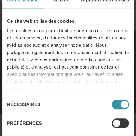
Ce site web utilise des cookies.
Les cookies nous permettent de personnaliser le contenu
et les annonces, d'offrir des fonctionnalités relatives aux
médias sociaux et d'analyser notre trafic. Nous
RH en 2023 - quelques chiffres
partageons également des informations sur l'utilisation de
notre site avec nos partenaires de médias sociaux, de
Quel est le éléments principaux responsables de
publicité et d'analyse, qui peuvent combiner celles-ci
l'évolution du secteur de la vente ? Découvrez les chiffres
avec d'autres informations que vous leur avez fournies
que les fonctions RH doivent connaître en 2023.
ou qu'ils ont collectées lors de votre utilisation de leurs
services.
Télécharger l'infographie
Sélection
NÉCESSAIRES
du
consentement
PRÉFÉRENCES
En quoi se distingue Mercuri International