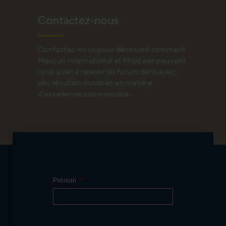
Contactez-nous
Contactez-nous pour découvrir comment
Mercuri International et MIpower peuvent
vous aider à relever les futurs défis avec
des résultats durables en matière
d'excellence commerciale.
Prénom