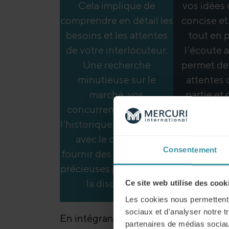
Cela implique de
vos idées
comprendre en détail les
concise et
besoins et les attentes
tout en 
de votre interlocuteur.
l’écoute a
Une recherche
permet de c
minutieuse sur le
attentes
marché, vos
partie et 
concurrents, et même
malentendus
l’historique des relations
ainsi un
avec le client peut
conf
Consentement
fournir des informations
précieuses pour orienter
la discussion.
Ce site web utilise des cook
Les cookies nous permettent d
sociaux et d'analyser notre t
En intégrant ces éléments dans votr
partenaires de médias sociaux