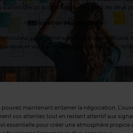
’atteindre un accord satisfaisant pour les deux pa
Anticipation des objections :
terlocuteur pour mener une négociation efficace. Ide
ration et votre compréhension des enjeux, renforça
pouvez maintenant entamer la négociation. L’ouver
ent vos attentes tout en restant attentif aux signa
 essentielle pour créer une atmosphère propice à