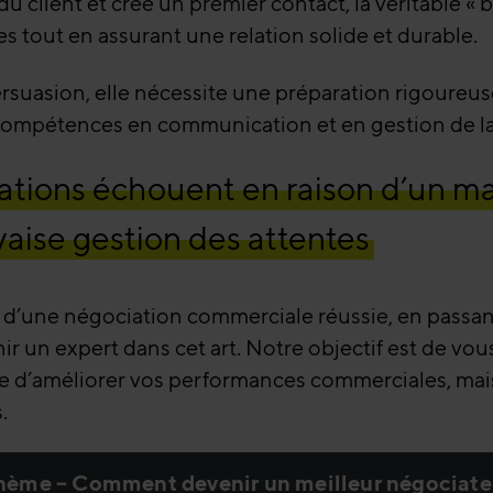
 du client et créé un premier contact, la véritable «
s tout en assurant une relation solide et durable.
persuasion, elle nécessite une préparation rigoure
 compétences en communication et en gestion de la 
ations échouent en raison d’un m
ise gestion des attentes
 d’une négociation commerciale réussie, en passant p
 un expert dans cet art. Notre objectif est de vo
e d’améliorer vos performances commerciales, mai
.
hème – Comment devenir un meilleur négociate