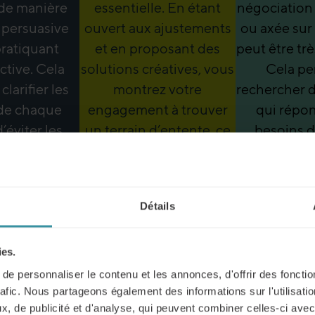
 de manière
essentielle. En étant
négociation
 persuasive
ouvert aux ajustements
ou axée sur 
pratiquant
et en proposant des
peut être tr
ctive. Cela
solutions créatives, vous
Cela pe
larifier les
montrez votre
rechercher d
 de chaque
engagement à trouver
qui répo
d’éviter les
un terrain d’entente, ce
besoins 
, favorisant
qui peut renforcer votre
partie, créa
 climat de
position lors de la
dynami
iance.
négociation.
collaboratio
Détails
de confr
ies.
e personnaliser le contenu et les annonces, d'offrir des fonctio
rafic. Nous partageons également des informations sur l'utilisati
e stratégie de négociation commerciale, vous pour
, de publicité et d'analyse, qui peuvent combiner celles-ci avec