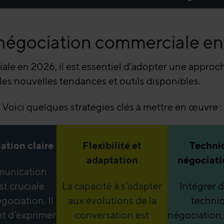
négociation commerciale en
le en 2026, il est essentiel d’adopter une approche
 les nouvelles tendances et outils disponibles.
Voici quelques stratégies clés à mettre en œuvre :
tion claire
Flexibilité et
Techni
adaptation
négociati
unication
st cruciale
La capacité à s’adapter
Intégrer d
gociation. Il
aux évolutions de la
techni
nt d’exprimer
conversation est
négociation, 