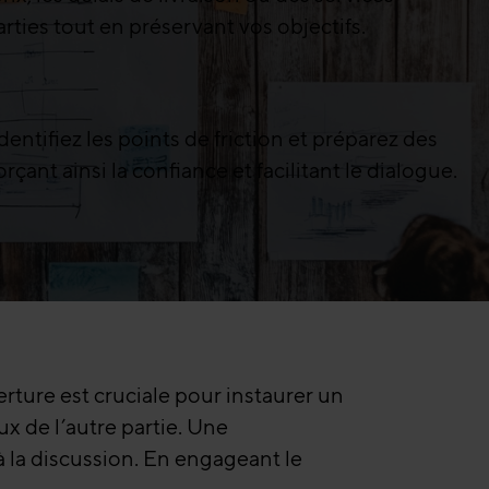
rties tout en préservant vos objectifs.
ntifiez les points de friction et préparez des
nt ainsi la confiance et facilitant le dialogue.
ture est cruciale pour instaurer un
ux de l’autre partie. Une
 la discussion. En engageant le