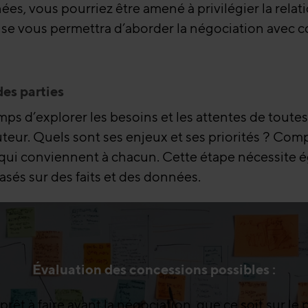
nées, vous pourriez être amené à privilégier la rela
e vous permettra d’aborder la négociation avec con
des parties
temps d’explorer les besoins et les attentes de toute
teur. Quels sont ses enjeux et ses priorités ? Compr
ons qui conviennent à chacun. Cette étape nécessit
basés sur des faits et des données.
Évaluation des concessions possibles :
êt à faire avant la négociation, que ce soit sur le p