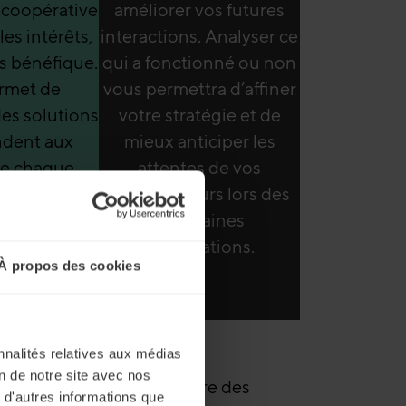
 coopérative
améliorer vos futures
les intérêts,
interactions. Analyser ce
ès bénéfique.
qui a fonctionné ou non
rmet de
vous permettra d’affiner
es solutions
votre stratégie et de
ndent aux
mieux anticiper les
de chaque
attentes de vos
nt ainsi une
interlocuteurs lors des
que de
prochaines
n plutôt que
négociations.
À propos des cookies
ontation.
nnalités relatives aux médias
on de notre site avec nos
rez non seulement conclure des
 d'autres informations que