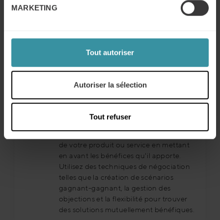
MARKETING
Négocier avec confiance
La négociation est une étape cruciale
Tout autoriser
dans le processus de vente. Pour
capturer de la valeur, il est important de
négocier avec confiance et de savoir
Autoriser la sélection
défendre la valeur de votre offre. Cela ne
signifie pas seulement discuter du prix,
mais aussi des termes et conditions qui
Tout refuser
peuvent maximiser la valeur pour les
deux parties. Soyez prêt à justifier le coût
de votre produit ou service en mettant
en avant les bénéfices qu'il apporte.
Utilisez des techniques de négociation
telles que la création de scénarios
gagnant-gagnant, la gestion des
objections et la flexibilité pour trouver
des solutions mutuellement bénéfiques.