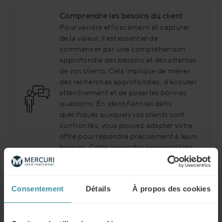
Comprendre les besoins du client
Pour vendre efficacement et capturer
de la valeur, il est essentiel de
commencer par une compréhension
approfondie des besoins et des attentes
de vos clients. Cela implique de mener
des recherches approfondies, d'écouter
attentivement et de poser les bonnes
questions. En identifiant les défis
spécifiques auxquels vos clients sont
confrontés, vous pouvez adapter votre
offre pour répondre précisément à leurs
besoins. Cette approche personnalisée
non seulement augmente les chances
de conclure une vente, mais elle permet
également de créer une relation de
Consentement
Détails
À propos des cookies
confiance durable avec le client.