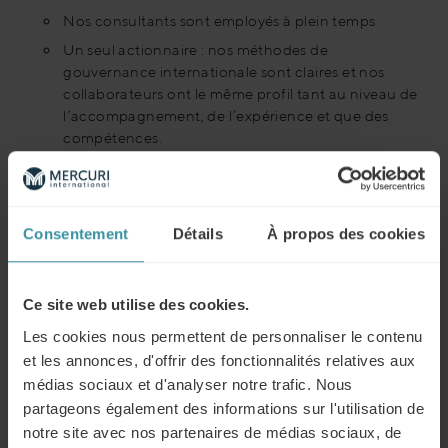
Nos consultants sont employés à plein temps
Un seul actionnaire : nos méthodes de
gouvernance internationale sont claires et nos
collaborateurs ont le même profil tant au niveau de
l’accompagnement, de l’expérience et que des
compétences.
Notre expérience est très grande et nos réalisations
reconnues dans :
Le management de projets internationaux
Consentement
Détails
À propos des cookies
Les solutions de développement commercial
(personnalisées et/ou standard)
L’élaboration de concepts internationaux, générant
Ce site web utilise des cookies.
de la synergie
Les cookies nous permettent de personnaliser le contenu
Les projets de transformation commerciale
et les annonces, d'offrir des fonctionnalités relatives aux
Les projets de conseil exigent d’avoir des
médias sociaux et d'analyser notre trafic. Nous
consultants et des formateurs d’envergure
partageons également des informations sur l'utilisation de
internationale, sachant adapter vos projets de
notre site avec nos partenaires de médias sociaux, de
développement commercial aux objectifs de votre