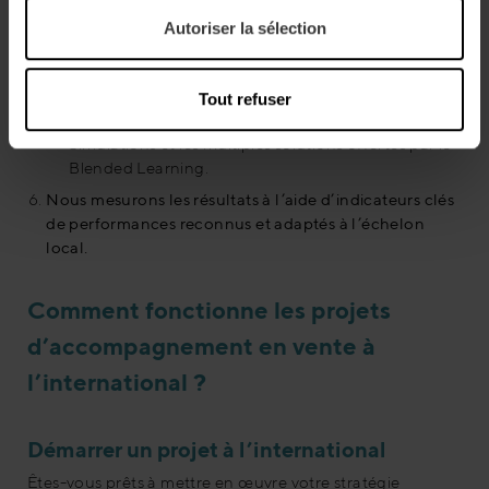
adaptés aux spécificités locales
Autoriser la sélection
Au management de projet centralisé et aux
réunions d’information
Nous employons des techniques
Tout refuser
d’accompagnement innovants comme les Business
Simulations et les multiples solutions offertes par le
Blended Learning.
Nous mesurons les résultats à l’aide d’indicateurs clés
de performances reconnus et adaptés à l’échelon
local.
Comment fonctionne les projets
d’accompagnement en vente à
l’international ?
Démarrer un projet à l’international
Êtes-vous prêts à mettre en œuvre votre stratégie