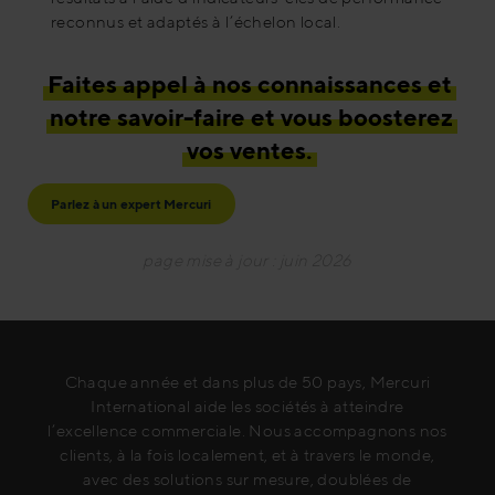
reconnus et adaptés à l’échelon local.
Faites appel à nos connaissances et
notre savoir-faire et vous boosterez
vos ventes.
Parlez à un expert Mercuri
page mise à jour : juin 2026
Chaque année et dans plus de 50 pays, Mercuri
International aide les sociétés à atteindre
l’excellence commerciale. Nous accompagnons nos
clients, à la fois localement, et à travers le monde,
avec des solutions sur mesure, doublées de