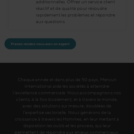
additionnelles. Offrez un service client
réactif et de qualité pour résoudre
rapidement les problèmes et répondre
aux questions.
Prenez rendez-vous avec un expert
Chaque année et dans plus de 50 pays, Mercuri
International aide les sociétés à atteindre
l’excellence commerciale. Nous accompagnons nos
clients, à la fois localement, et à travers le monde,
avec des solutions sur mesure, doublées de
l’expertise sectorielle. Nous générons de la
croissance à travers les Hommes, en leur mettant à
disposition les outils et les process, qui leur
permettent de répondre aux enjeux commerciaux.