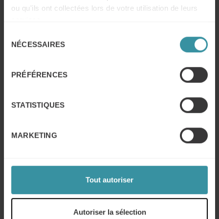
ou qu'ils ont collectées lors de votre utilisation de leurs
les CRM comme Salesforce ou HubSpot
services.
permettent de suivre les interactions
avec les clients et de gérer les leads de
Sélection
manière organisée.
NÉCESSAIRES
du
consentement
PRÉFÉRENCES
Personnaliser l'approche client
La personnalisation est un élément clé
de la vente à distance. Les clients
STATISTIQUES
veulent se sentir uniques et valorisés.
Utilisez les données disponibles pour
MARKETING
personnaliser vos communications et
offres. Par exemple, mentionnez des
détails spécifiques sur les besoins ou les
préférences du client lors de vos
échanges. Cela montre que vous avez
Tout autoriser
fait vos devoirs et que vous vous souciez
réellement de leur situation.
Autoriser la sélection