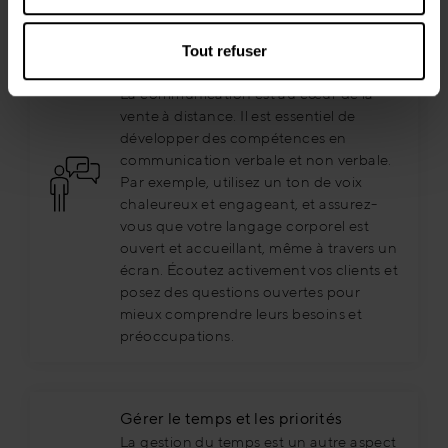
Développer des compétences en
Tout refuser
communication
La communication est au cœur de la
vente à distance. Il est essentiel de
développer des compétences en
communication verbale et non verbale.
Par exemple, utilisez un ton de voix
chaleureux et engageant, et assurez-
vous que votre langage corporel est
ouvert et accueillant, même à travers un
écran. Écoutez activement vos clients et
posez des questions ouvertes pour
mieux comprendre leurs besoins et
préoccupations.
Gérer le temps et les priorités
La gestion du temps est un autre aspect