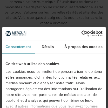
communication numérique. Réussir dans ce domaine
nécessite une adaptation des techniques traditionnelles de
vente pour s'aligner sur les nouvelles réalités et attentes des
clients. Voici quelques stratégies clés pour exceller dans la
vente à distance.
Consentement
Détails
À propos des cookies
Maîtriser les outils technologiques
Pour réussir la vente à distance, il est
Ce site web utilise des cookies.
crucial de maîtriser les outils
technologiques. Les plateformes de
Les cookies nous permettent de personnaliser le contenu
visioconférence comme Zoom,
et les annonces, d'offrir des fonctionnalités relatives aux
Microsoft Teams ou Google Meet sont
médias sociaux et d'analyser notre trafic. Nous
devenues incontournables. Il est
partageons également des informations sur l'utilisation de
important de savoir utiliser ces outils de
notre site avec nos partenaires de médias sociaux, de
manière efficace pour présenter des
publicité et d'analyse, qui peuvent combiner celles-ci
produits, répondre aux questions des
avec d'autres informations que vous leur avez fournies
clients et conclure des ventes. De plus,