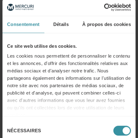
Construction d’un slideshow pour une présentation
efficace.
Consentement
Détails
À propos des cookies
Les participants ont également appris des techniques de
communication, comme le story telling. Enfin, ils ont reçu
sept astuces pour vendre par téléphone.
Ce site web utilise des cookies.
Les cookies nous permettent de personnaliser le contenu
Un Dispositif Flexible et Efficace
et les annonces, d'offrir des fonctionnalités relatives aux
Apprentissage alternatif et adapté
médias sociaux et d'analyser notre trafic. Nous
partageons également des informations sur l'utilisation de
Le dispositif combine parcours online, tâches tutorées et
notre site avec nos partenaires de médias sociaux, de
classes virtuelles. Cela permet un rythme d’apprentissage
publicité et d'analyse, qui peuvent combiner celles-ci
compatible avec les contraintes professionnelles. Les
avec d'autres informations que vous leur avez fournies
retours des participants sont très positifs.
ou qu'ils ont collectées lors de votre utilisation de leurs
services.
Retours Positifs des Participants
Sélection
NÉCESSAIRES
Des témoignages encourageants
du