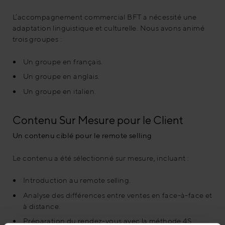
L’accompagnement commercial BFT a nécessité une
adaptation linguistique et culturelle. Nous avons animé
trois groupes :
Un groupe en français.
Un groupe en anglais.
Un groupe en italien.
Contenu Sur Mesure pour le Client
Un contenu ciblé pour le remote selling
Le contenu a été sélectionné sur mesure, incluant :
Introduction au remote selling.
Analyse des différences entre ventes en face-à-face et
à distance.
Préparation du rendez-vous avec la méthode 4S.