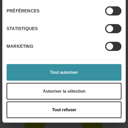
consentement
« Extrêmement utile pour mon développement
PRÉFÉRENCES
personnel. »
« Formation bien structurée et rythmée. »
STATISTIQUES
« Multitude de conseils transmis. »
« Un outil incroyable pour réussir dans notre métier. »
MARKETING
« Françoise a su comprendre nos attentes et besoins.
»
Tout autoriser
Un indice de recommandation de la formation
excellent
(NPS)
Autoriser la sélection
Tout refuser