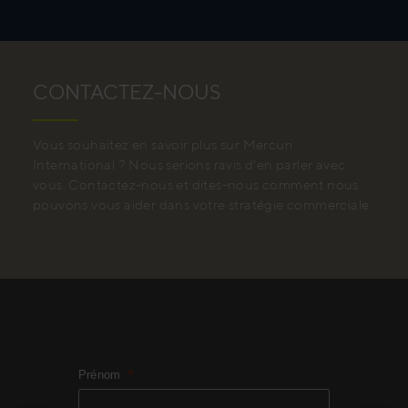
CONTACTEZ-NOUS
Vous souhaitez en savoir plus sur Mercuri
International ? Nous serions ravis d'en parler avec
vous. Contactez-nous et dites-nous comment nous
pouvons vous aider dans votre stratégie commerciale.
Prénom