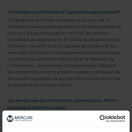
L’intelligence artificielle et l’apprentissage adaptatif
L’intelligence artificielle est devenue un pilier de la
formation commerciale, permettant de personnaliser les
parcours d’apprentissage en fonction des besoins
individuels des apprenants. En 2024, les plateformes de
formation utilisent l’IA pour adapter le contenu et les
exercices, offrant ainsi une expérience d’apprentissage
sur mesure qui améliore l’efficacité et la rétention de
l’information
. Les systèmes d’apprentissage adaptatif
fournissent des recommandations personnalisées et des
évaluations adaptées, ce qui permet aux apprenants de
progresser à leur propre rythme
.
Les tendances de la formation commerciale : Micro-
learning et contenus courts
Avec des emplois de plus en plus exigeants et des
plannings chargés, le micro-learning s’impose comme
une solution efficace pour la formation commerciale. Les