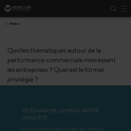
Bas
Passer au contenu
Retour
Quelles thématiques autour de la
performance commerciale intéressent
les entreprises ? Quel est le format
privilégié ?
TÉLÉCHARGER LES RÉSULTATS DE
L’ENQUÊTE
Cette enquête a été réalisée par Mercuri