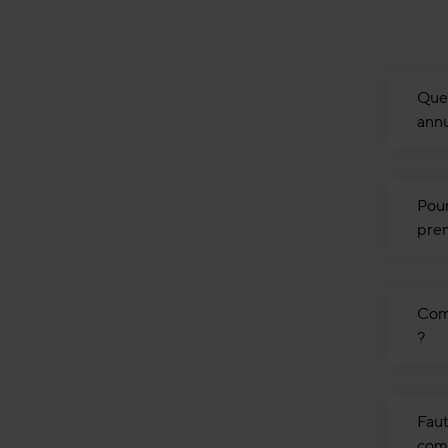
Quel
annu
Pour
prem
Comm
?
Faut
comp