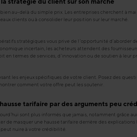
 la stratégie du client sur son marché
 bien au-delà du simple prix. Les entreprises cherchent à main
aux clients ou à consolider leur position sur leur marché.
atifs stratégiques vous prive de l’opportunité d’aborder de
conomique incertain, les acheteurs attendent des fournisseurs
oit en termes de services, d’innovation ou de soutien à leur p
sant les enjeux spécifiques de votre client. Posez des questio
montrer comment votre offre peut les soutenir.
e hausse tarifaire par des arguments peu cré
ourd’hui sont plus informés que jamais, notamment grâce aux 
nter de masquer une hausse tarifaire derrière des explicatio
eut nuire à votre crédibilité.