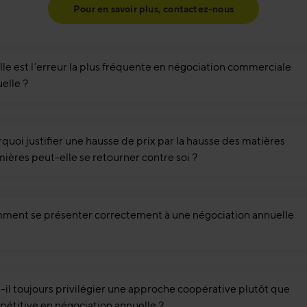
Pour en savoir plus, contactez-nous
le est l’erreur la plus fréquente en négociation commerciale
elle ?
quoi justifier une hausse de prix par la hausse des matières
ières peut-elle se retourner contre soi ?
ent se présenter correctement à une négociation annuelle
-il toujours privilégier une approche coopérative plutôt que
étitive en négociation annuelle ?