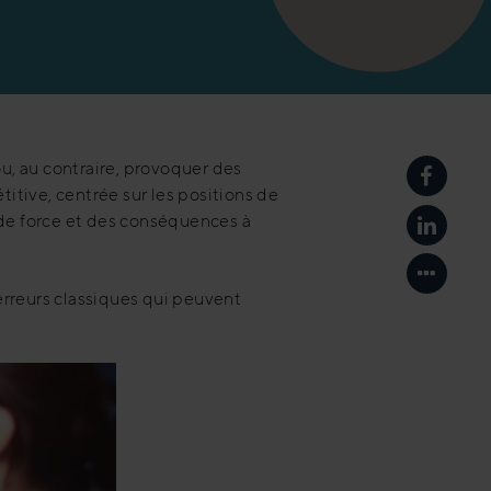
u, au contraire, provoquer des
Partage
itive, centrée sur les positions de
 de force et des conséquences à
Partage
Afficher
 erreurs classiques qui peuvent