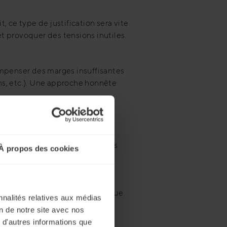
 ce type de justification sera vite
 provoquer des tensions inutiles.
ompenser des marges insuffisantes
ons, etc.). Une approche honnête
 élaboré de propositions claires
À propos des cookies
 être interprété comme un manque
nnalités relatives aux médias
nd difficile la recherche de
on de notre site avec nos
 d'autres informations que