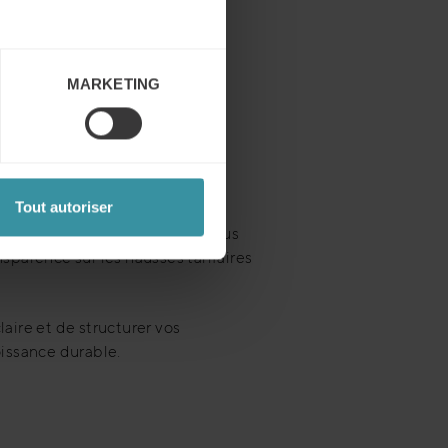
récises. En cas de demandes
reparties :
MARKETING
ination.
nuelles
Tout autoriser
annuelles deviennent encore plus
sparence sur les hausses tarifaires
ire et de structurer vos
issance durable.