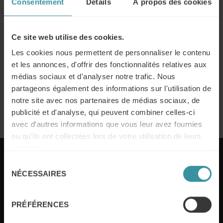
Consentement
Détails
À propos des cookies
Développer les compétences
commerciales et managériales des
Ce site web utilise des cookies.
équipes terrain
Les cookies nous permettent de personnaliser le contenu
En savoir plus
et les annonces, d'offrir des fonctionnalités relatives aux
médias sociaux et d'analyser notre trafic. Nous
Montée en puissance de la performance
partageons également des informations sur l'utilisation de
commerciale
notre site avec nos partenaires de médias sociaux, de
En savoir plus
publicité et d'analyse, qui peuvent combiner celles-ci
avec d'autres informations que vous leur avez fournies
ou qu'ils ont collectées lors de votre utilisation de leurs
services.
Sélection
Chaque année et dans plus de 50 pays, Mercuri
NÉCESSAIRES
du
International aide les sociétés à atteindre
consentement
l’excellence commerciale. Nous accompagnons nos
clients, à la fois localement, et à travers le monde,
PRÉFÉRENCES
avec des solutions sur mesure, doublées de
l’expertise sectorielle. Nous générons de la