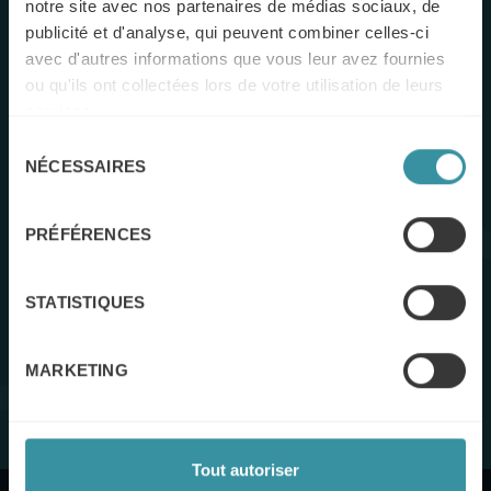
notre site avec nos partenaires de médias sociaux, de
publicité et d'analyse, qui peuvent combiner celles-ci
avec d'autres informations que vous leur avez fournies
ou qu'ils ont collectées lors de votre utilisation de leurs
services.
Sélection
NÉCESSAIRES
du
consentement
La checklist VENTE DE VALEUR
PRÉFÉRENCES
Avec la vente de valeur, il peut être difficile de savoir par
où commencer, alors pourquoi ne pas télécharger notre
STATISTIQUES
checklist " en un coup d'œil " pour fournir une réelle
valeur au client ?
MARKETING
Obtenir la checklist
Tout autoriser