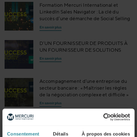
Formation Mercuri International et
LinkedIn Sales Navigator : La clé du
succès d’une démarche de Social Selling
En savoir plus
D’UN FOURNISSEUR DE PRODUITS À
UN FOURNISSEUR DE SOLUTIONS
En savoir plus
Accompagnement d’une entreprise du
secteur bancaire : « Maîtriser les règles
de la négociation complexe et difficile »
En savoir plus
CAMPARI et Mercuri International
En savoir plus
Consentement
Détails
À propos des cookies