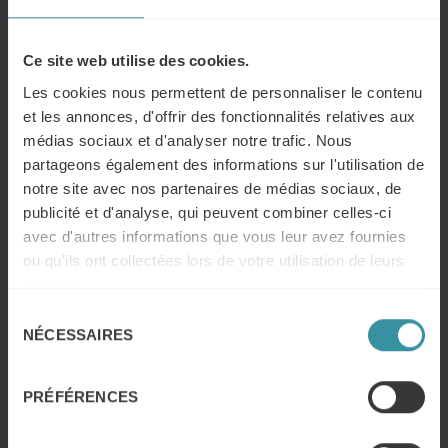
Ce site web utilise des cookies.
Accompagnement de BFT par Mercuri
International : vers une conquête de +
Les cookies nous permettent de personnaliser le contenu
50% du marché
et les annonces, d'offrir des fonctionnalités relatives aux
En savoir plus
médias sociaux et d'analyser notre trafic. Nous
partageons également des informations sur l'utilisation de
notre site avec nos partenaires de médias sociaux, de
Comment Havéa Nutrisanté a renforcé
l’efficacité commerciale de ses équipes
publicité et d'analyse, qui peuvent combiner celles-ci
grâce à Mercuri International
avec d'autres informations que vous leur avez fournies
ou qu'ils ont collectées lors de votre utilisation de leurs
En savoir plus
services.
Comment Mercuri International a
Sélection
NÉCESSAIRES
développé la performance des équipes
du
commerciales de GUINOT-MARY COHR
consentement
pour favoriser l’atteinte des objectifs
PRÉFÉRENCES
individuels et collectifs
En savoir plus