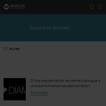
Bas
Passer au contenu
Success stories
FILTRE
D’une présentation de vente classique à
une performance exceptionnelle !
En savoir plus