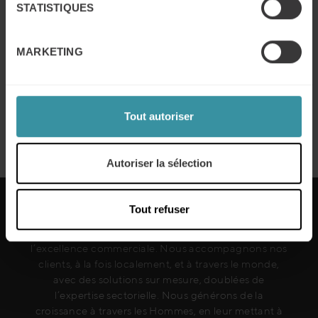
STATISTIQUES
Comment FESTOOL a atteint
l’excellence commerciale avec Mercuri
MARKETING
International
En savoir plus
Tout autoriser
Précédent
Suivant
Autoriser la sélection
Tout refuser
Chaque année et dans plus de 50 pays, Mercuri
International aide les sociétés à atteindre
l’excellence commerciale. Nous accompagnons nos
clients, à la fois localement, et à travers le monde,
avec des solutions sur mesure, doublées de
l’expertise sectorielle. Nous générons de la
croissance à travers les Hommes, en leur mettant à